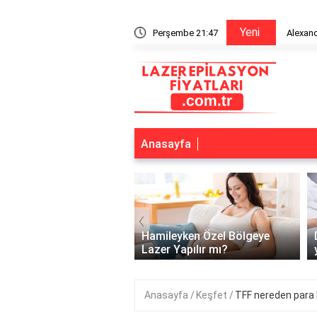
Yeni
n bitiriyor mu?
Perşembe 21:47
Alexandr
Anasayfa
‹
lerde lazer kaç günde
Hamileyken Özel Bölgeye
pılır?
Lazer Yapılır mı?
Anasayfa
Keşfet
TFF nereden para 