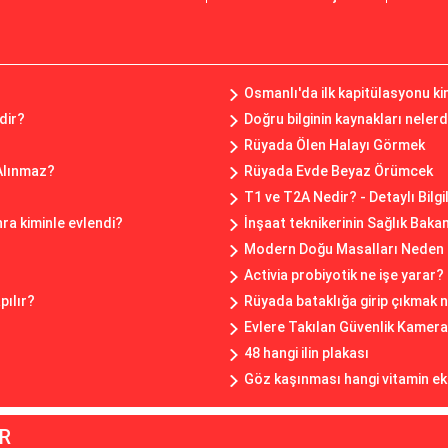
Osmanlı'da ilk kapitülasyonu ki
dir?
Doğru bilginin kaynakları nelerd
?
Rüyada Ölen Halayı Görmek
 Alınmaz?
Rüyada Evde Beyaz Örümcek
T1 ve T2A Nedir? - Detaylı Bilgi
a kiminle evlendi?
İnşaat teknikerinin Sağlık Baka
Modern Doğu Masalları Neden 
Activia probiyotik ne işe yarar?
pılır?
Rüyada bataklığa girip çıkmak
Evlere Takılan Güvenlik Kamera
48 hangi ilin plakası
Göz kaşınması hangi vitamin ek
R