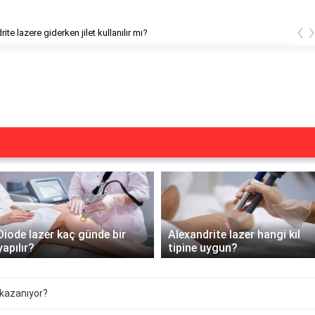
‹
ite lazere giderken jilet kullanılır mı?
Diode lazer kaç günde bir
Alexandrite lazer hangi kıl
yapılır?
tipine uygun?
kazanıyor?