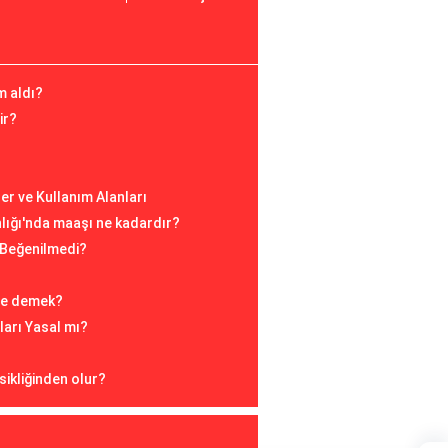
m aldı?
ir?
ler ve Kullanım Alanları
nlığı'nda maaşı ne kadardır?
Beğenilmedi?
 ne demek?
ları Yasal mı?
sikliğinden olur?