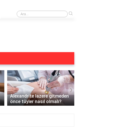
›
Buz lazer öncesi duş alınır mı?
›
Alexandrite lazere gitmeden
Hamileyken Yüz Bölges
önce tüyler nasıl olmalı?
Lazer Yapılır mı?