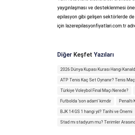
yaygınlaşması ve desteklenmesi öneml
epilasyon gibi gelişen sektörlerde de k
için lazerepilasyonfiyatlari.com.tr ad
Diğer
Keşfet
Yazıları
2026 Dünya Kupası Kurası Hangi Kanalda
ATP Tenis Kaç Set Oynanır? Tenis Maçla
Türkiye Voleybol Final Maçı Nerede?
Futbolda 'son adam' kimdir
Penaltı K
BJK 14 GS 1 hangi yıl? Tarihi ve Önemi
Stad mı stadyum mu? Terimler Arasında