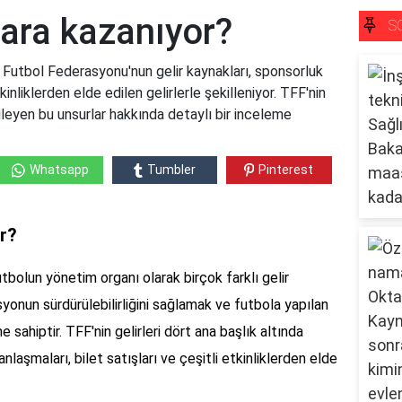
ara kazanıyor?
S
Futbol Federasyonu'nun gelir kaynakları, sponsorluk
kinliklerden elde edilen gelirlerle şekilleniyor. TFF'nin
tkileyen bu unsurlar hakkında detaylı bir inceleme
Whatsapp
Tumbler
Pinterest
r?
bolun yönetim organı olarak birçok farklı gelir
asyonun sürdürülebilirliğini sağlamak ve futbola yapılan
me sahiptir. TFF'nin gelirleri dört ana başlık altında
anlaşmaları, bilet satışları ve çeşitli etkinliklerden elde