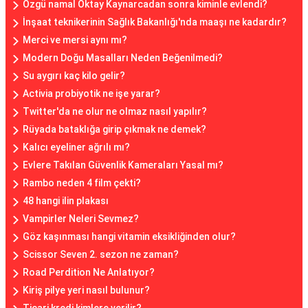
Özgü namal Oktay Kaynarcadan sonra kiminle evlendi?
İnşaat teknikerinin Sağlık Bakanlığı'nda maaşı ne kadardır?
Merci ve mersi aynı mı?
Modern Doğu Masalları Neden Beğenilmedi?
Su aygırı kaç kilo gelir?
Activia probiyotik ne işe yarar?
Twitter'da ne olur ne olmaz nasıl yapılır?
Rüyada bataklığa girip çıkmak ne demek?
Kalıcı eyeliner ağrılı mı?
Evlere Takılan Güvenlik Kameraları Yasal mı?
Rambo neden 4 film çekti?
48 hangi ilin plakası
Vampirler Neleri Sevmez?
Göz kaşınması hangi vitamin eksikliğinden olur?
Scissor Seven 2. sezon ne zaman?
Road Perdition Ne Anlatıyor?
Kiriş pilye yeri nasıl bulunur?