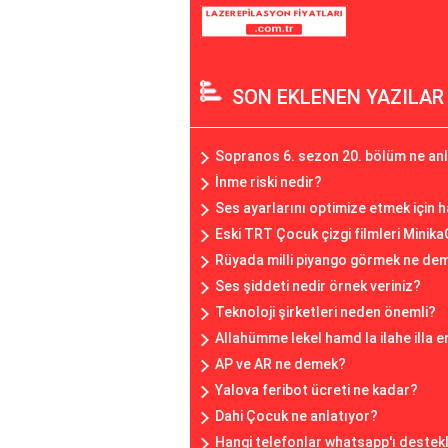
SON EKLENEN YAZILAR
Sopranos 6. sezon 20. bölüm ne an
İnme riski nedir?
Ses ayarlarını optimize etmek için h
Eski TRT Çocuk çizgi filmleri Minik
Rüyada milli piyango görmek ne de
Ses şiddeti nedir örnek veriniz?
Teknoloji şirketleri neden önemli?
Allahümme lekel hamd la ilahe illa 
AP ve AR ne demek?
Yalova feribot ücreti ne kadar?
Dahi Çocuk ne anlatıyor?
Hangi telefonlar whatsapp'ı destek