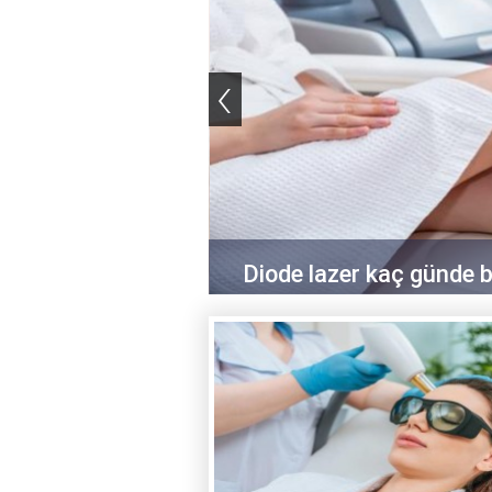
‹
Diode lazer kaç günde bi