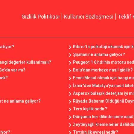
Gizlilik Politikası
Kullanıcı Sözleşmesi
Teklif 
latıyor?
Kıbrıs'ta psikoloji okumak için 
Şişman ne anlama geliyor?
angi değerler kullanılmalı?
Peugeot 1 6 hdı'nin motoru ned
aGo'da var mı?
Bolu'dan merkeze nasıl gidilir?
mek?
Fenni Mesul olmak için hangi m
İzmir'den Malatya'ya nasıl bilet 
Asperox bulaşık deterjanı iyi mi
ent ne anlama geliyor?
Rüyada Babanın Öldüğünü Duy
Ters kişilik nedir?
Dünyanın her dilinde anne nasıl
Zeytinyağlı kreme neler dahildi
liyor?
Tırtılın ilk evresi nedir?