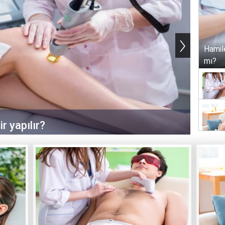
›
Hamil
mı?
r yapılır?