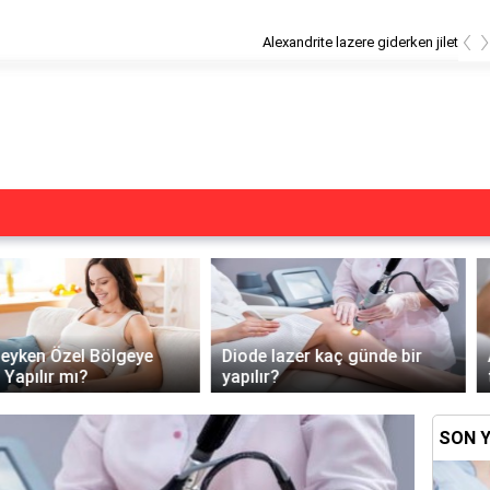
‹
ite lazere giderken jilet kullanılır mı?
Diode lazer kaç günde bir
Alexandrite lazer hangi kıl
yapılır?
tipine uygun?
Alex
SON 