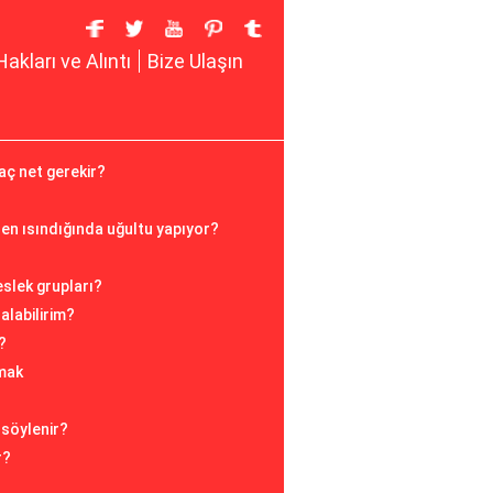
Hakları ve Alıntı
Bize Ulaşın
kaç net gerekir?
en ısındığında uğultu yapıyor?
eslek grupları?
alabilirim?
?
mak
 söylenir?
r?