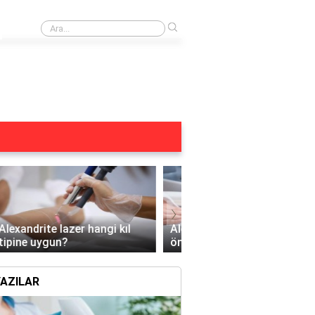
›
Buz lazer öncesi duş alınır mı?
›
Alexandrite lazere gitmeden
Hamileyken Yüz Bölges
önce tüyler nasıl olmalı?
Lazer Yapılır mı?
andrite lazer hangi kıl tipine uygun?
YAZILAR