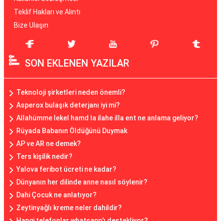
Teklif Hakları ve Alıntı
Bize Ulaşın
SON EKLENEN YAZILAR
Teknoloji şirketleri neden önemli?
Asperox bulaşık deterjanı iyi mi?
Allahümme lekel hamd la ilahe illa ent ne anlama geliyor?
Rüyada Babanın Öldüğünü Duymak
AP ve AR ne demek?
Ters kişilik nedir?
Yalova feribot ücreti ne kadar?
Dünyanın her dilinde anne nasıl söylenir?
Dahi Çocuk ne anlatıyor?
Zeytinyağlı kreme neler dahildir?
Hangi telefonlar whatsapp'ı destekliyor?