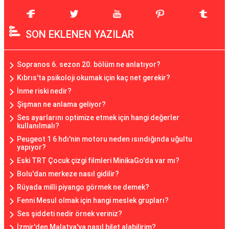
SON EKLENEN YAZILAR
Sopranos 6. sezon 20. bölüm ne anlatıyor?
Kıbrıs'ta psikoloji okumak için kaç net gerekir?
İnme riski nedir?
Şişman ne anlama geliyor?
Ses ayarlarını optimize etmek için hangi değerler
kullanılmalı?
Peugeot 1 6 hdı'nin motoru neden ısındığında uğultu
yapıyor?
Eski TRT Çocuk çizgi filmleri MinikaGo'da var mı?
Bolu'dan merkeze nasıl gidilir?
Rüyada milli piyango görmek ne demek?
Fenni Mesul olmak için hangi meslek grupları?
Ses şiddeti nedir örnek veriniz?
İzmir'den Malatya'ya nasıl bilet alabilirim?