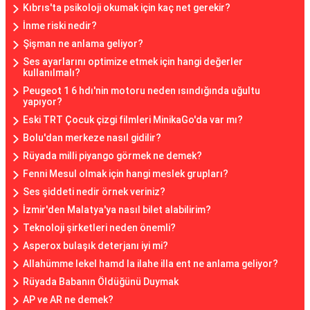
Kıbrıs'ta psikoloji okumak için kaç net gerekir?
İnme riski nedir?
Şişman ne anlama geliyor?
Ses ayarlarını optimize etmek için hangi değerler
kullanılmalı?
Peugeot 1 6 hdı'nin motoru neden ısındığında uğultu
yapıyor?
Eski TRT Çocuk çizgi filmleri MinikaGo'da var mı?
Bolu'dan merkeze nasıl gidilir?
Rüyada milli piyango görmek ne demek?
Fenni Mesul olmak için hangi meslek grupları?
Ses şiddeti nedir örnek veriniz?
İzmir'den Malatya'ya nasıl bilet alabilirim?
Teknoloji şirketleri neden önemli?
Asperox bulaşık deterjanı iyi mi?
Allahümme lekel hamd la ilahe illa ent ne anlama geliyor?
Rüyada Babanın Öldüğünü Duymak
AP ve AR ne demek?