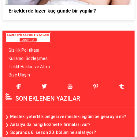
Erkeklerde lazer kaç günde bir yapılır?
Gizlilik Politikası
Kullanıcı Sözleşmesi
Teklif Hakları ve Alıntı
Bize Ulaşın
SON EKLENEN YAZILAR
Mesleki yeterlilik belgesi ve mesleki eğitim belgesi aynı mı?
Antalya'da hangi kozmetik firmaları var?
Sopranos 6. sezon 20. bölüm ne anlatıyor?