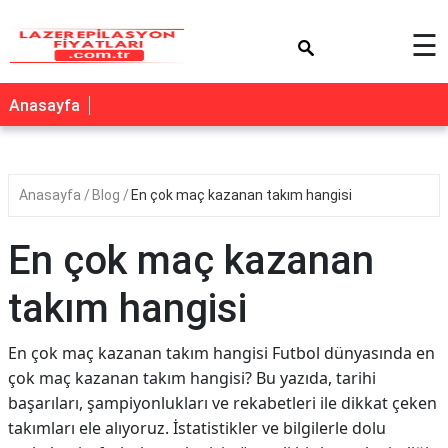
×
☰
Anasayfa
Anasayfa
Blog
En çok maç kazanan takım hangisi
En çok maç kazanan
takım hangisi
En çok maç kazanan takım hangisi Futbol dünyasında en
çok maç kazanan takım hangisi? Bu yazıda, tarihi
başarıları, şampiyonlukları ve rekabetleri ile dikkat çeken
takımları ele alıyoruz. İstatistikler ve bilgilerle dolu