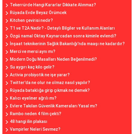
Tekerrürde Hangi Kararlar Dikkate Alınmaz?
Rüyada Evde Beyaz Örümcek
Kitchen çevirisi nedir?
T1 ve T2A Nedir? - Detaylı Bilgiler ve Kullanım Alanları
Özgü namal Oktay Kaynarcadan sonra kiminle evlendi?
İnşaat teknikerinin Sağlık Bakanlığı'nda maaşı ne kadardır?
Merci ve mersi aynı mı?
Modern Doğu Masalları Neden Beğenilmedi?
Su aygırı kaç kilo gelir?
Activia probiyotik ne işe yarar?
Twitter'da ne olur ne olmaz nasıl yapılır?
Rüyada bataklığa girip çıkmak ne demek?
Kalıcı eyeliner ağrılı mı?
Evlere Takılan Güvenlik Kameraları Yasal mı?
Rambo neden 4 film çekti?
48 hangi ilin plakası
Vampirler Neleri Sevmez?