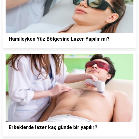
Hamileyken Yüz Bölgesine Lazer Yapılır mı?
Erkeklerde lazer kaç günde bir yapılır?