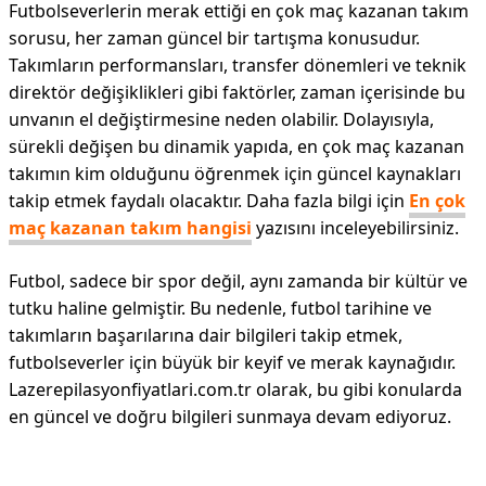
Futbolseverlerin merak ettiği en çok maç kazanan takım
sorusu, her zaman güncel bir tartışma konusudur.
Takımların performansları, transfer dönemleri ve teknik
direktör değişiklikleri gibi faktörler, zaman içerisinde bu
unvanın el değiştirmesine neden olabilir. Dolayısıyla,
sürekli değişen bu dinamik yapıda, en çok maç kazanan
takımın kim olduğunu öğrenmek için güncel kaynakları
takip etmek faydalı olacaktır. Daha fazla bilgi için
En çok
maç kazanan takım hangisi
yazısını inceleyebilirsiniz.
Futbol, sadece bir spor değil, aynı zamanda bir kültür ve
tutku haline gelmiştir. Bu nedenle, futbol tarihine ve
takımların başarılarına dair bilgileri takip etmek,
futbolseverler için büyük bir keyif ve merak kaynağıdır.
Lazerepilasyonfiyatlari.com.tr olarak, bu gibi konularda
en güncel ve doğru bilgileri sunmaya devam ediyoruz.