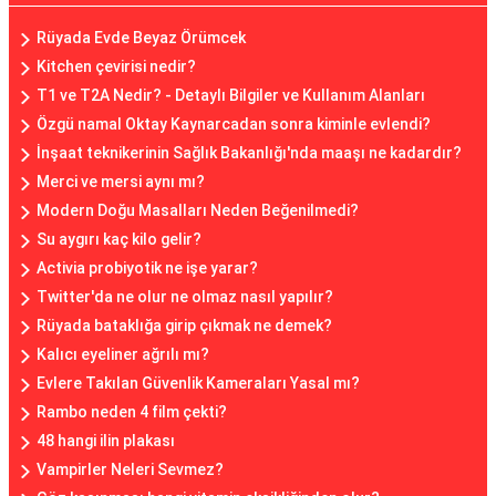
Rüyada Evde Beyaz Örümcek
Kitchen çevirisi nedir?
T1 ve T2A Nedir? - Detaylı Bilgiler ve Kullanım Alanları
Özgü namal Oktay Kaynarcadan sonra kiminle evlendi?
İnşaat teknikerinin Sağlık Bakanlığı'nda maaşı ne kadardır?
Merci ve mersi aynı mı?
Modern Doğu Masalları Neden Beğenilmedi?
Su aygırı kaç kilo gelir?
Activia probiyotik ne işe yarar?
Twitter'da ne olur ne olmaz nasıl yapılır?
Rüyada bataklığa girip çıkmak ne demek?
Kalıcı eyeliner ağrılı mı?
Evlere Takılan Güvenlik Kameraları Yasal mı?
Rambo neden 4 film çekti?
48 hangi ilin plakası
Vampirler Neleri Sevmez?