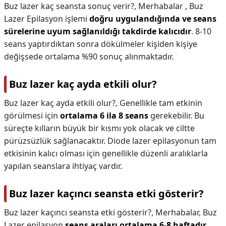
Buz lazer kaç seansta sonuç verir?,
Merhabalar , Buz
Lazer Epilasyon işlemi
doğru uygulandığında ve seans
sürelerine uyum sağlanıldığı takdirde kalıcıdır
. 8-10
seans yaptırdıktan sonra dökülmeler kişiden kişiye
değişsede ortalama %90 sonuç alınmaktadır.
Buz lazer kaç ayda etkili olur?
Buz lazer kaç ayda etkili olur?,
Genellikle tam etkinin
görülmesi için
ortalama 6 ila 8 seans
gerekebilir. Bu
süreçte kılların büyük bir kısmı yok olacak ve ciltte
pürüzsüzlük sağlanacaktır. Diode lazer epilasyonun tam
etkisinin kalıcı olması için genellikle düzenli aralıklarla
yapılan seanslara ihtiyaç vardır.
Buz lazer kaçıncı seansta etki gösterir?
Buz lazer kaçıncı seansta etki gösterir?,
Merhabalar, Buz
Lazer epilasyon
seans araları ortalama 6-8 haftadır
.