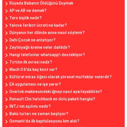
Rüyada Babanın Öldüğünü Duymak
AP ve AR ne demek?
Ters kişilik nedir?
Yalova feribot ücreti ne kadar?
Dünyanın her dilinde anne nasıl söylenir?
Dahi Çocuk ne anlatıyor?
Zeytinyağlı kreme neler dahildir?
Hangi telefonlar whatsapp'ı destekliyor?
Tırtılın ilk evresi nedir?
Mach 0 6'da kaç knot var?
Kültürel miras öğesi olarak yöresel mutfaklar nelerdir?
EA uygulaması ne işe yarar?
Overlok makinesindeki iğneyi nasıl ayarlayabilirim?
Renault Clio hatchback en dolu paketi hangisi?
INTJ nin açılımı nedir?
Bakü turları ne zaman başlıyor?
Osmanlı'da ilk kapitülasyonu kim aldı?