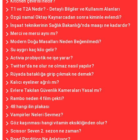
Kitchen çevirisi nedir?
T1 ve T2A Nedir? - Detaylı Bilgiler ve Kullanım Alanları
Özgü namal Oktay Kaynarcadan sonra kiminle evlendi?
İnşaat teknikerinin Sağlık Bakanlığı'nda maaşı ne kadardır?
Merci ve mersi aynı mı?
Modern Doğu Masalları Neden Beğenilmedi?
Su aygırı kaç kilo gelir?
Activia probiyotik ne işe yarar?
Twitter'da ne olur ne olmaz nasıl yapılır?
Rüyada bataklığa girip çıkmak ne demek?
Kalıcı eyeliner ağrılı mı?
Evlere Takılan Güvenlik Kameraları Yasal mı?
Rambo neden 4 film çekti?
48 hangi ilin plakası
Vampirler Neleri Sevmez?
Göz kaşınması hangi vitamin eksikliğinden olur?
Scissor Seven 2. sezon ne zaman?
Road Perdition Ne Anlatıyor?