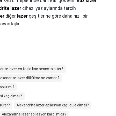
er
kyu cilt tiplerinde dahi etki gösterir.
Buz lazer
rite lazer
cihazı yaz aylarında tercih
zer
diğer
lazer
çeşitlerine göre daha hızlı bir
vantajlıdır.
drite lazer en fazla kaç seansta biter?
lexandrite lazer dökülme ne zaman?
pılır mı?
si kaç olmalı?
sürer?
Alexandrite lazer epilasyon kaç joule olmalı?
Alexandrite lazer epilasyon kalıcı mıdır?