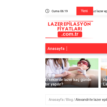
Yeni
n bitiriyor mu?
Cuma 06:19
Alexandr
Anasayfa
‹
lerde lazer kaç günde
Hamileyken Özel Bölgeye
pılır?
Lazer Yapılır mı?
Anasayfa
Blog
Alexandrite lazer epi