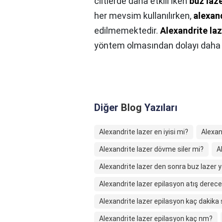
ciltlerde daha etkili iken
buz laz
her mevsim kullanılırken,
alexand
edilmemektedir.
Alexandrite la
yöntem olmasından dolayı daha a
Diğer
Blog
Yazıları
Alexandrite lazer en iyisi mi?
Alexan
Alexandrite lazer dövme siler mi?
A
Alexandrite lazer den sonra buz lazer ya
Alexandrite lazer epilasyon atış derece
Alexandrite lazer epilasyon kaç dakika 
Alexandrite lazer epilasyon kaç nm?