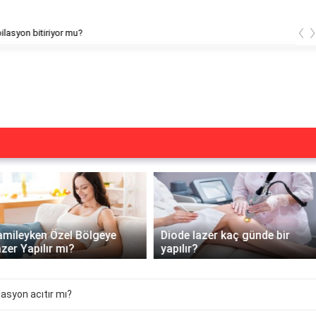
‹
ite lazere giderken jilet kullanılır mı?
Diode lazer kaç günde bir
Alexandrite lazer hangi kıl
yapılır?
tipine uygun?
lasyon acıtır mı?