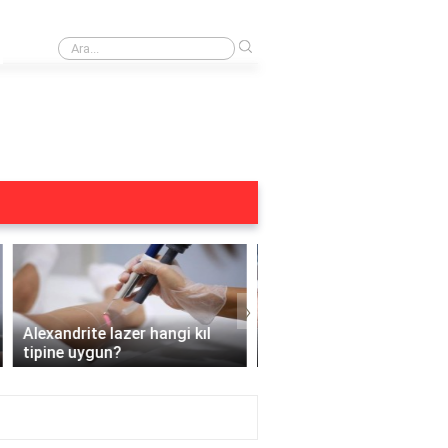
›
Buz lazer öncesi duş alınır mı?
›
Alexandrite lazere gitmeden
Hamileyken Yüz Bölges
önce tüyler nasıl olmalı?
Lazer Yapılır mı?