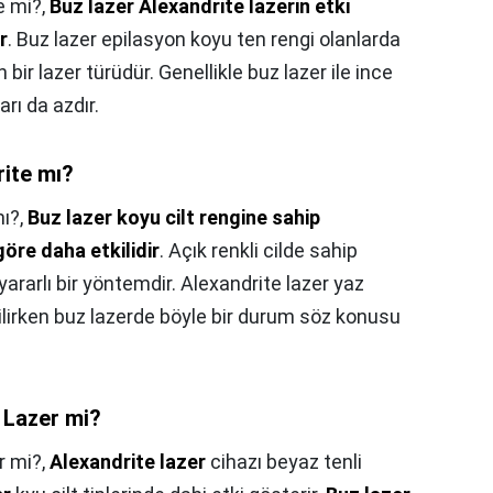
e mi?,
Buz lazer Alexandrite lazerin etki
r
. Buz lazer epilasyon koyu ten rengi olanlarda
 bir lazer türüdür. Genellikle buz lazer ile ince
arı da azdır.
rite mı?
mı?,
Buz lazer koyu cilt rengine sahip
öre daha etkilidir
. Açık renkli cilde sahip
ararlı bir yöntemdir. Alexandrite lazer yaz
abilirken buz lazerde böyle bir durum söz konusu
z Lazer mi?
r mi?,
Alexandrite lazer
cihazı beyaz tenli