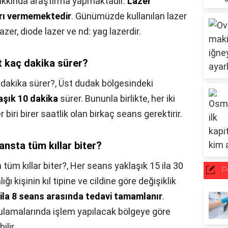
 hakkında araştırma yapmaktadır.
Lazer
ğrı vermemektedir
. Günümüzde kullanılan lazer
lazer, diode lazer ve nd: yag lazerdir.
t kaç dakika sürer?
 dakika sürer?,
Üst dudak bölgesindeki
aşık 10 dakika
sürer. Bununla birlikte, her iki
 biri birer saatlik olan birkaç seans gerektirir.
ansta tüm kıllar biter?
 tüm kıllar biter?,
Her seans yaklaşık 15 ila 30
P
ğı kişinin kıl tipine ve cildine göre değişiklik
ila 8 seans arasında tedavi tamamlanır
.
ulamalarında işlem yapılacak bölgeye göre
ilir.