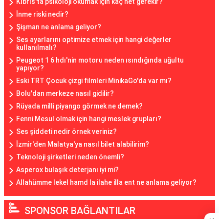
Kıbrıs'ta psikoloji okumak için kaç net gerekir?
İnme riski nedir?
Şişman ne anlama geliyor?
Ses ayarlarını optimize etmek için hangi değerler
kullanılmalı?
Peugeot 1 6 hdı'nin motoru neden ısındığında uğultu
yapıyor?
Eski TRT Çocuk çizgi filmleri MinikaGo'da var mı?
Bolu'dan merkeze nasıl gidilir?
Rüyada milli piyango görmek ne demek?
Fenni Mesul olmak için hangi meslek grupları?
Ses şiddeti nedir örnek veriniz?
İzmir'den Malatya'ya nasıl bilet alabilirim?
Teknoloji şirketleri neden önemli?
Asperox bulaşık deterjanı iyi mi?
Allahümme lekel hamd la ilahe illa ent ne anlama geliyor?
SPONSOR BAĞLANTILAR