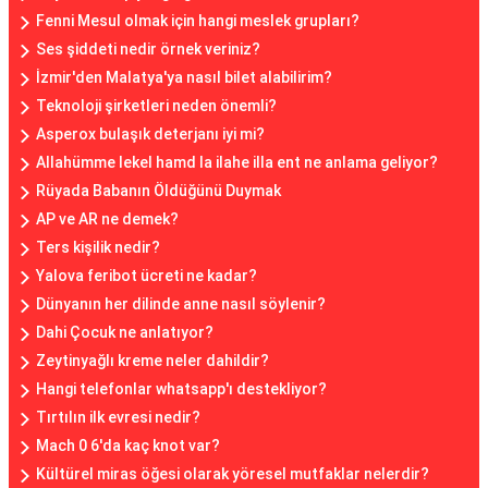
Fenni Mesul olmak için hangi meslek grupları?
Ses şiddeti nedir örnek veriniz?
İzmir'den Malatya'ya nasıl bilet alabilirim?
Teknoloji şirketleri neden önemli?
Asperox bulaşık deterjanı iyi mi?
Allahümme lekel hamd la ilahe illa ent ne anlama geliyor?
Rüyada Babanın Öldüğünü Duymak
AP ve AR ne demek?
Ters kişilik nedir?
Yalova feribot ücreti ne kadar?
Dünyanın her dilinde anne nasıl söylenir?
Dahi Çocuk ne anlatıyor?
Zeytinyağlı kreme neler dahildir?
Hangi telefonlar whatsapp'ı destekliyor?
Tırtılın ilk evresi nedir?
Mach 0 6'da kaç knot var?
Kültürel miras öğesi olarak yöresel mutfaklar nelerdir?