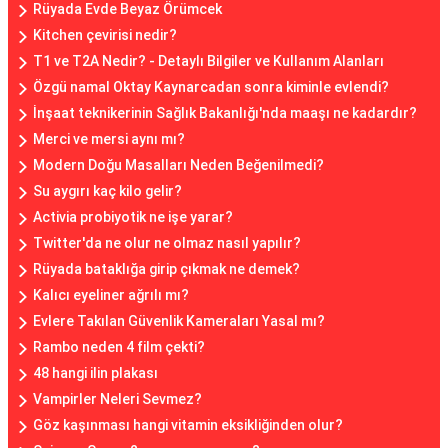
Rüyada Evde Beyaz Örümcek
Kitchen çevirisi nedir?
T1 ve T2A Nedir? - Detaylı Bilgiler ve Kullanım Alanları
Özgü namal Oktay Kaynarcadan sonra kiminle evlendi?
İnşaat teknikerinin Sağlık Bakanlığı'nda maaşı ne kadardır?
Merci ve mersi aynı mı?
Modern Doğu Masalları Neden Beğenilmedi?
Su aygırı kaç kilo gelir?
Activia probiyotik ne işe yarar?
Twitter'da ne olur ne olmaz nasıl yapılır?
Rüyada bataklığa girip çıkmak ne demek?
Kalıcı eyeliner ağrılı mı?
Evlere Takılan Güvenlik Kameraları Yasal mı?
Rambo neden 4 film çekti?
48 hangi ilin plakası
Vampirler Neleri Sevmez?
Göz kaşınması hangi vitamin eksikliğinden olur?