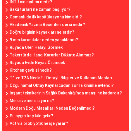
INTJ nin açılımı nedir?
Bakü turları ne zaman başlıyor?
Osmanlı'da ilk kapitülasyonu kim aldı?
Akademik Yazma Becerileri dersi nedir?
Doğru bilginin kaynakları nelerdir?
9 mm kurusıkılar neden yasaklandı?
Rüyada Ölen Halayı Görmek
Tekerrürde Hangi Kararlar Dikkate Alınmaz?
Rüyada Evde Beyaz Örümcek
Kitchen çevirisi nedir?
T1 ve T2A Nedir? - Detaylı Bilgiler ve Kullanım Alanları
Özgü namal Oktay Kaynarcadan sonra kiminle evlendi?
İnşaat teknikerinin Sağlık Bakanlığı'nda maaşı ne kadardır?
Merci ve mersi aynı mı?
Modern Doğu Masalları Neden Beğenilmedi?
Su aygırı kaç kilo gelir?
Activia probiyotik ne işe yarar?