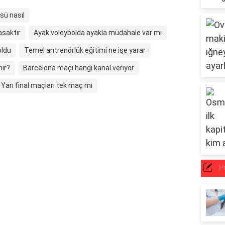
sü nasıl
asaktır
Ayak voleybolda ayakla müdahale var mı
oldu
Temel antrenörlük eğitimi ne işe yarar
nır?
Barcelona maçı hangi kanal veriyor
Yarı final maçları tek maç mı
P