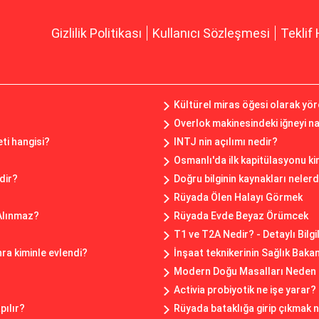
Gizlilik Politikası
Kullanıcı Sözleşmesi
Teklif 
Kültürel miras öğesi olarak yör
Overlok makinesindeki iğneyi na
ti hangisi?
INTJ nin açılımı nedir?
Osmanlı'da ilk kapitülasyonu ki
dir?
Doğru bilginin kaynakları nelerd
?
Rüyada Ölen Halayı Görmek
 Alınmaz?
Rüyada Evde Beyaz Örümcek
T1 ve T2A Nedir? - Detaylı Bilgi
a kiminle evlendi?
İnşaat teknikerinin Sağlık Baka
Modern Doğu Masalları Neden 
Activia probiyotik ne işe yarar?
pılır?
Rüyada bataklığa girip çıkmak