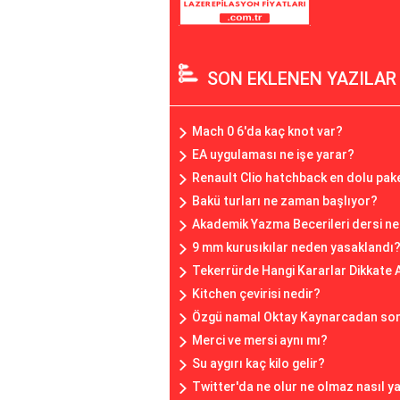
SON EKLENEN YAZILAR
Mach 0 6'da kaç knot var?
EA uygulaması ne işe yarar?
Renault Clio hatchback en dolu pake
Bakü turları ne zaman başlıyor?
Akademik Yazma Becerileri dersi ne
9 mm kurusıkılar neden yasaklandı
Tekerrürde Hangi Kararlar Dikkate
Kitchen çevirisi nedir?
Özgü namal Oktay Kaynarcadan sonr
Merci ve mersi aynı mı?
Su aygırı kaç kilo gelir?
Twitter'da ne olur ne olmaz nasıl ya