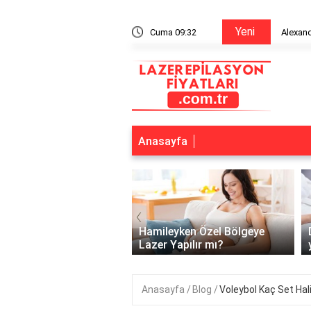
Yeni
n bitiriyor mu?
Cuma 09:32
Alexandr
Anasayfa
‹
lerde lazer kaç günde
Hamileyken Özel Bölgeye
pılır?
Lazer Yapılır mı?
Anasayfa
Blog
Voleybol Kaç Set Hal