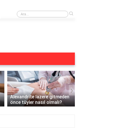
›
Buz lazer öncesi duş alınır mı?
›
Alexandrite lazere gitmeden
Hamileyken Yüz Bölges
önce tüyler nasıl olmalı?
Lazer Yapılır mı?