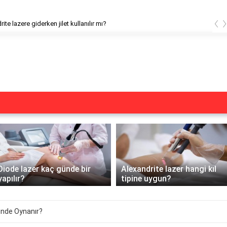
‹
ite lazere giderken jilet kullanılır mı?
Diode lazer kaç günde bir
Alexandrite lazer hangi kıl
yapılır?
tipine uygun?
inde Oynanır?