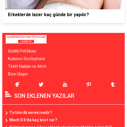
Erkeklerde lazer kaç günde bir yapılır?
Gizlilik Politikası
Kullanıcı Sözleşmesi
Teklif Hakları ve Alıntı
Bize Ulaşın
SON EKLENEN YAZILAR
Tırtılın ilk evresi nedir?
Mach 0 6'da kaç knot var?