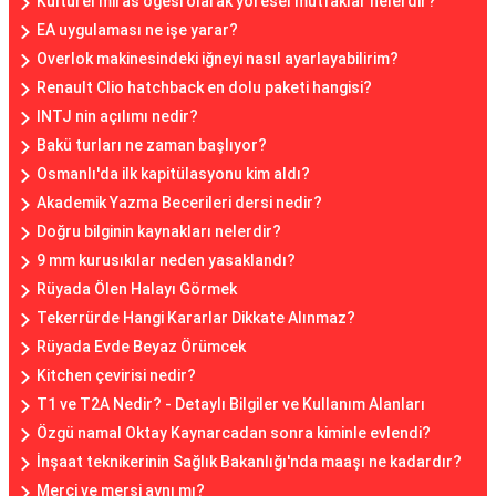
Kültürel miras öğesi olarak yöresel mutfaklar nelerdir?
EA uygulaması ne işe yarar?
Overlok makinesindeki iğneyi nasıl ayarlayabilirim?
Renault Clio hatchback en dolu paketi hangisi?
INTJ nin açılımı nedir?
Bakü turları ne zaman başlıyor?
Osmanlı'da ilk kapitülasyonu kim aldı?
Akademik Yazma Becerileri dersi nedir?
Doğru bilginin kaynakları nelerdir?
9 mm kurusıkılar neden yasaklandı?
Rüyada Ölen Halayı Görmek
Tekerrürde Hangi Kararlar Dikkate Alınmaz?
Rüyada Evde Beyaz Örümcek
Kitchen çevirisi nedir?
T1 ve T2A Nedir? - Detaylı Bilgiler ve Kullanım Alanları
Özgü namal Oktay Kaynarcadan sonra kiminle evlendi?
İnşaat teknikerinin Sağlık Bakanlığı'nda maaşı ne kadardır?
Merci ve mersi aynı mı?