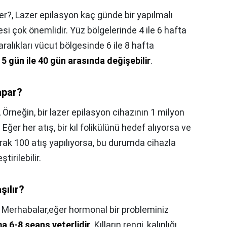
er?,
Lazer epilasyon kaç günde bir yapılmalı
i çok önemlidir. Yüz bölgelerinde 4 ile 6 hafta
alıkları vücut bölgesinde 6 ile 8 hafta
15 gün ile 40 gün arasında değişebilir
.
apar?
,
Örneğin, bir lazer epilasyon cihazının 1 milyon
ğer her atış, bir kıl folikülünü hedef alıyorsa ve
rak 100 atış yapılıyorsa, bu durumda cihazla
tirilebilir.
şılır?
,
Merhabalar,eğer hormonal bir probleminiz
a 6-8 seans yeterlidir
. Kılların rengi, kalınlığı,