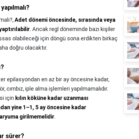
e yapılmalı?
lmalı?,
Adet dönemi öncesinde, sırasında veya
aptırılabilir
. Ancak regl döneminde bazı kişiler
assas olabileceği için döngü sona erdikten birkaç
aha doğru olacaktır.
ı?
er epilasyondan en az bir ay öncesine kadar,
ör, cımbız, iple alma işlemleri yapılmamalıdır.
si için
kılın köküne kadar uzanması
dan yine 1–1, 5 ay öncesine kadar
aryuma girilmemelidir
.
ar sürer?