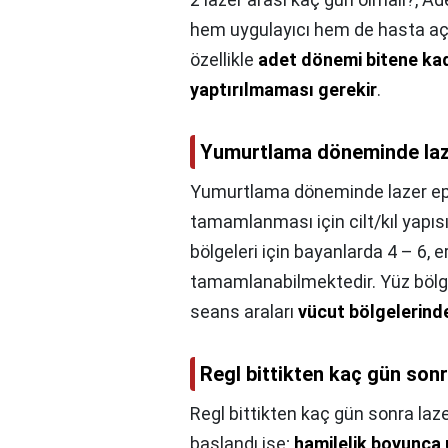
hem uygulayıcı hem de hasta açıs
özellikle
adet dönemi bitene kad
yaptırılmaması gerekir
.
Yumurtlama döneminde laze
Yumurtlama döneminde lazer epi
tamamlanması için cilt/kıl yapısı 
bölgeleri için bayanlarda 4 – 6, 
tamamlanabilmektedir. Yüz bölge
seans araları
vücut bölgelerinde
Regl bittikten kaç gün sonra
Regl bittikten kaç gün sonra laze
başlandı ise;
hamilelik boyunca 