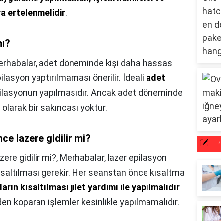
 ertelenmelidir
.
mı?
rhabalar, adet döneminde kişi daha hassas
lasyon yaptırılmaması önerilir. İdeali
adet
ilasyonun yapılmasıdır. Ancak adet döneminde
 olarak bir sakıncası yoktur.
ce lazere gidilir mi?
P
ere gidilir mi?,
Merhabalar, lazer epilasyon
ısaltılması gerekir. Her seanstan önce kısaltma
lların kısaltılması jilet yardımı ile yapılmalıdır
nden koparan işlemler kesinlikle yapılmamalıdır.