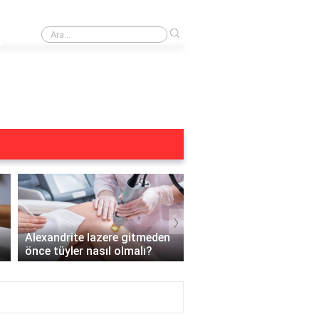
›
Buz lazer öncesi duş alınır mı?
›
Alexandrite lazere gitmeden
Hamileyken Yüz Bölges
önce tüyler nasıl olmalı?
Lazer Yapılır mı?