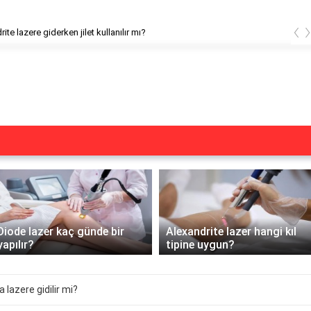
‹
ite lazere giderken jilet kullanılır mı?
Diode lazer kaç günde bir
Alexandrite lazer hangi kıl
yapılır?
tipine uygun?
lazere gidilir mi?