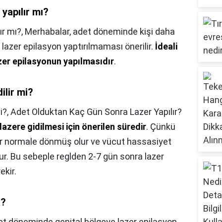
yapılır mı?
ır mı?,
Merhabalar, adet döneminde kişi daha
azer epilasyon yaptırılmaması önerilir.
İdeali
zer epilasyonun yapılmasıdır
.
ilir mi?
i?,
Adet Olduktan Kaç Gün Sonra Lazer Yapılır?
azere gidilmesi için önerilen süredir
. Çünkü
lar normale dönmüş olur ve vücut hassasiyet
ur. Bu sebeple reglden 2-7 gün sonra lazer
ekir.
ı?
t döneminde genital bölgeye lazer epilasyon