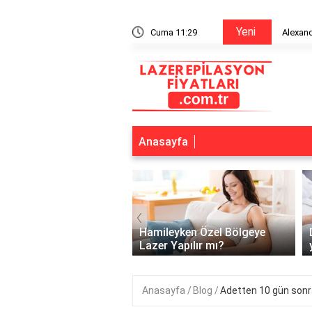
Yeni
n bitiriyor mu?
Cuma 11:29
Alexandr
Anasayfa
‹
lerde lazer kaç günde
Hamileyken Özel Bölgeye
pılır?
Lazer Yapılır mı?
Anasayfa
Blog
Adetten 10 gün sonra 