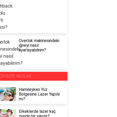
Overlok makinesindeki
iğneyi nasıl
ayarlayabilirim?
OPÜLER YAZILAR
Hamileyken Yüz
Bölgesine Lazer Yapılır
mı?
Erkeklerde lazer kaç
günde bir yapılır?