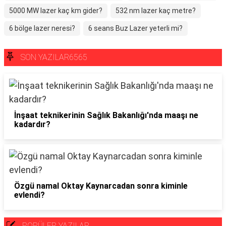
5000 MW lazer kaç km gider?
532 nm lazer kaç metre?
6 bölge lazer neresi?
6 seans Buz Lazer yeterli mi?
SON YAZILAR6565
İnşaat teknikerinin Sağlık Bakanlığı'nda maaşı ne
kadardır?
Özgü namal Oktay Kaynarcadan sonra kiminle
evlendi?
POPÜLER YAZILAR