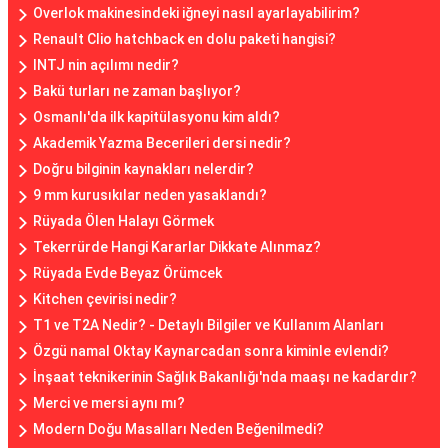
Overlok makinesindeki iğneyi nasıl ayarlayabilirim?
Renault Clio hatchback en dolu paketi hangisi?
INTJ nin açılımı nedir?
Bakü turları ne zaman başlıyor?
Osmanlı'da ilk kapitülasyonu kim aldı?
Akademik Yazma Becerileri dersi nedir?
Doğru bilginin kaynakları nelerdir?
9 mm kurusıkılar neden yasaklandı?
Rüyada Ölen Halayı Görmek
Tekerrürde Hangi Kararlar Dikkate Alınmaz?
Rüyada Evde Beyaz Örümcek
Kitchen çevirisi nedir?
T1 ve T2A Nedir? - Detaylı Bilgiler ve Kullanım Alanları
Özgü namal Oktay Kaynarcadan sonra kiminle evlendi?
İnşaat teknikerinin Sağlık Bakanlığı'nda maaşı ne kadardır?
Merci ve mersi aynı mı?
Modern Doğu Masalları Neden Beğenilmedi?