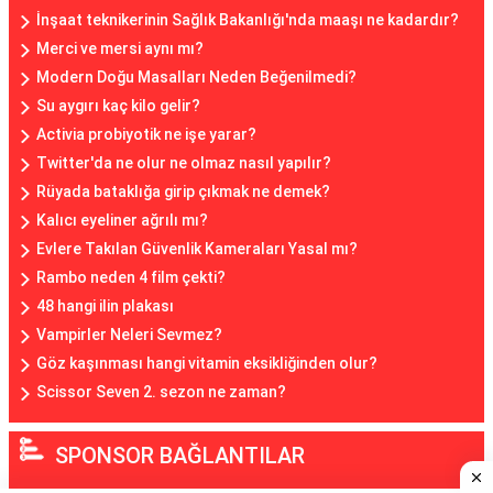
İnşaat teknikerinin Sağlık Bakanlığı'nda maaşı ne kadardır?
Merci ve mersi aynı mı?
Modern Doğu Masalları Neden Beğenilmedi?
Su aygırı kaç kilo gelir?
Activia probiyotik ne işe yarar?
Twitter'da ne olur ne olmaz nasıl yapılır?
Rüyada bataklığa girip çıkmak ne demek?
Kalıcı eyeliner ağrılı mı?
Evlere Takılan Güvenlik Kameraları Yasal mı?
Rambo neden 4 film çekti?
48 hangi ilin plakası
Vampirler Neleri Sevmez?
Göz kaşınması hangi vitamin eksikliğinden olur?
Scissor Seven 2. sezon ne zaman?
SPONSOR BAĞLANTILAR