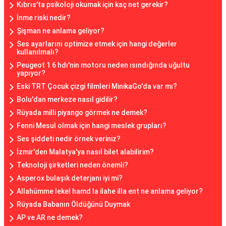
Kıbrıs'ta psikoloji okumak için kaç net gerekir?
İnme riski nedir?
Şişman ne anlama geliyor?
Ses ayarlarını optimize etmek için hangi değerler
kullanılmalı?
Peugeot 1 6 hdı'nin motoru neden ısındığında uğultu
yapıyor?
Eski TRT Çocuk çizgi filmleri MinikaGo'da var mı?
Bolu'dan merkeze nasıl gidilir?
Rüyada milli piyango görmek ne demek?
Fenni Mesul olmak için hangi meslek grupları?
Ses şiddeti nedir örnek veriniz?
İzmir'den Malatya'ya nasıl bilet alabilirim?
Teknoloji şirketleri neden önemli?
Asperox bulaşık deterjanı iyi mi?
Allahümme lekel hamd la ilahe illa ent ne anlama geliyor?
Rüyada Babanın Öldüğünü Duymak
AP ve AR ne demek?